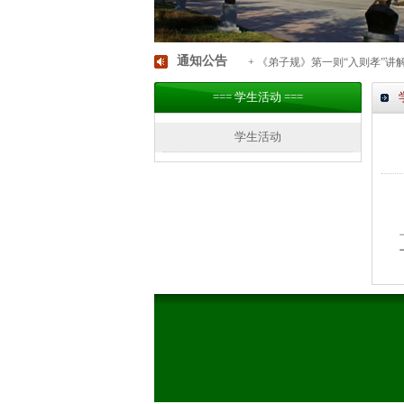
通知公告
+ 《弟子规》第一则“入则孝”讲
=== 学生活动 ===
学生活动