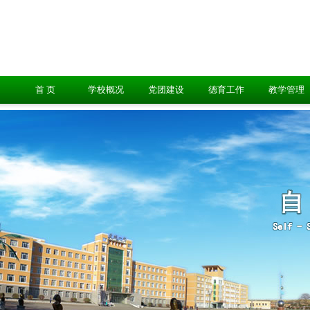
首 页
学校概况
党团建设
德育工作
教学管理