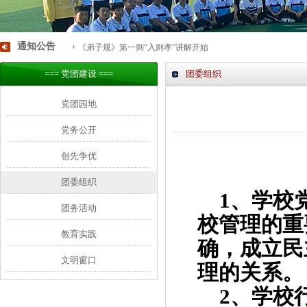
通知公告
+ 《弟子规》第一则“入则孝”讲解开始
=== 党团建设 ===
团委组织
党团园地
党务公开
创先争优
团委组织
1
、学校
团务活动
校管理的重
教育实践
确，成立民
文明窗口
理的关系。
2
、学校