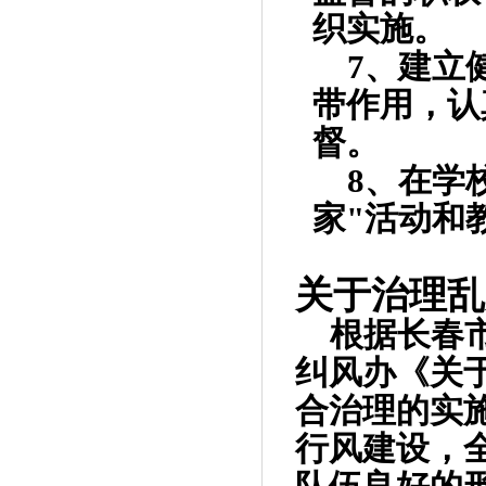
织实施。
7
、建立
带作用，认
督。
8
、在学
家
"
活动和
关于治理乱
根据长春
纠风办《关
合治理的实
行风建设，