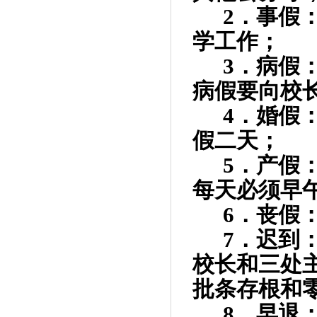
2
．事假
学工作；
3
．病假
病假要向校
4
．婚假
假二天；
5
．产假
每天必须早
6
．丧假
7
．迟到
校长和三处
批条存根和
8
．早退