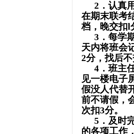
2
．认真
在期末联考
档，晚交扣
l
3
．每学
天内将班会
2
分，找后不
4
．班主
见一楼电子
假没人代替
前不请假，
次扣
3
分。
5
．及时
的各项工作