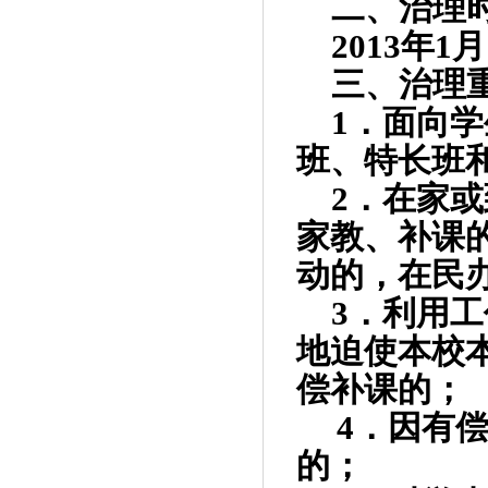
二、治理
2013
年1
月
三、治理
1
．面向学
班、特长班
2
．在家或
家教、补课
动的，在民
3
．利用工
地迫使本校
偿补课的；
4
．因有
的；