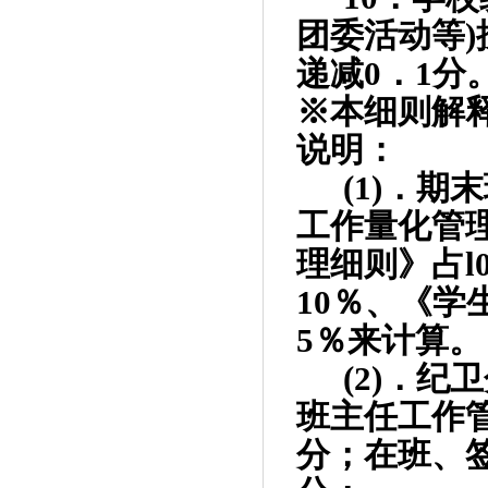
团委活动等
)
递减
0
．
1
分
※本细则解
说明：
(1)
．期末
工作量化管
理细则》占
l
10
％、《学
5
％来计算。
(2)
．纪卫
班主任工作
分；在班、