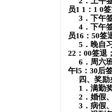
2
．上午
员
1 1
：
1 0
签
3
．下午
4
．下午
员
16
：
50
签
5
．晚自
22
：
00
签退
6
．周六
午
l5
：
30
后
四、奖励
1
．满勤
2
．婚假
3
．病假