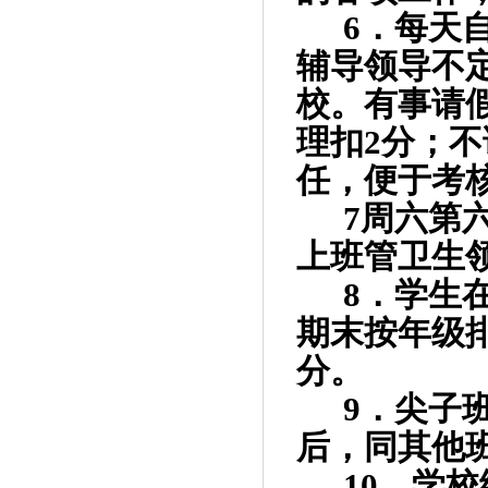
6
．每天
辅导领导不
校。有事请
理扣
2
分；不
任，便于考
7
周六第
上班管卫生
8
．学生
期末按年级
分。
9
．尖子
后，同其他
10
．学校