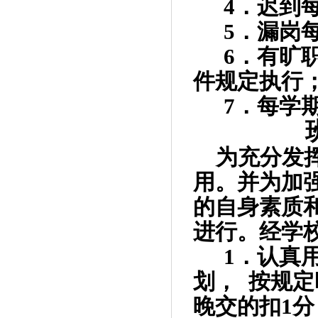
4
．迟到
5
．漏岗
6
．有旷
件规定执行
7
．每学
为充分发
用。并为加
的自身素质
进行。经学
1
．认真
划，
按规定
晚交的扣
1
分